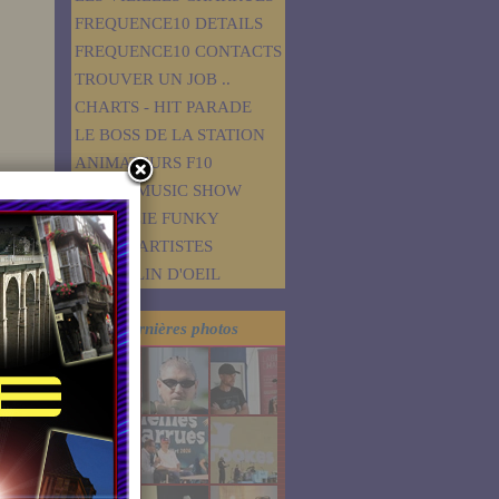
FREQUENCE10 DETAILS
FREQUENCE10 CONTACTS
TROUVER UN JOB ..
CHARTS - HIT PARADE
LE BOSS DE LA STATION
ANIMATEURS F10
ROSKO MUSIC SHOW
RAP FOLIE FUNKY
F10 ITV ARTISTES
PETIT CLIN D'OEIL
Dernières photos