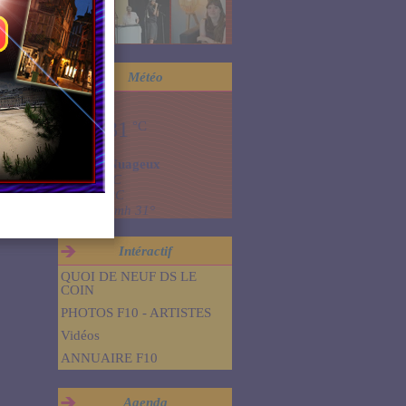
Météo
Dinard
31
°C
Nuageux
Min: 31 °C
Max: 31 °C
Vent: 22 kmh 31°
Intéractif
QUOI DE NEUF DS LE
COIN
PHOTOS F10 - ARTISTES
Vidéos
ANNUAIRE F10
Agenda