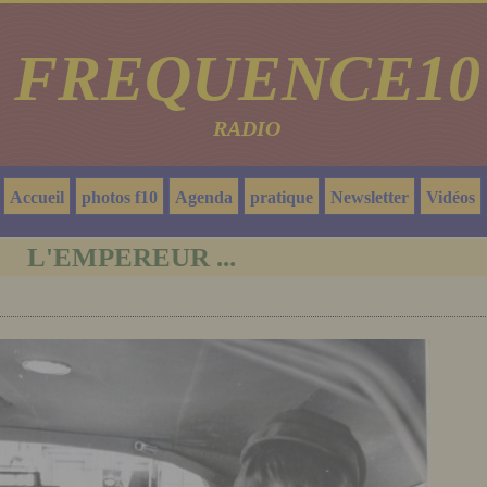
FREQUENCE10
RADIO
Accueil
photos f10
Agenda
pratique
Newsletter
Vidéos
L'EMPEREUR ...