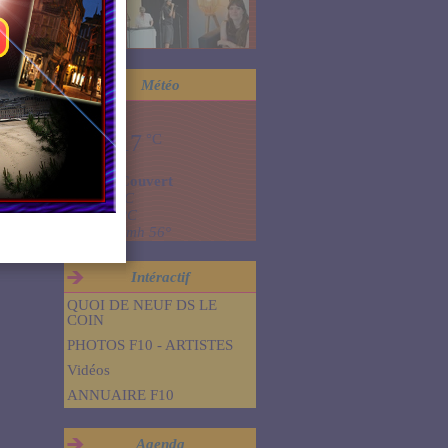
Météo
Dinard
17
°C
Couvert
Min: 17 °C
Max: 17 °C
Vent: 22 kmh 56°
Intéractif
QUOI DE NEUF DS LE
COIN
PHOTOS F10 - ARTISTES
Vidéos
ANNUAIRE F10
Agenda