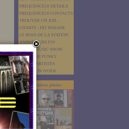
FREQUENCE10 DETAILS
FREQUENCE10 CONTACTS
TROUVER UN JOB ..
CHARTS - HIT PARADE
LE BOSS DE LA STATION
ANIMATEURS F10
ROSKO MUSIC SHOW
RAP FOLIE FUNKY
F10 ITV ARTISTES
PETIT CLIN D'OEIL
Dernières photos