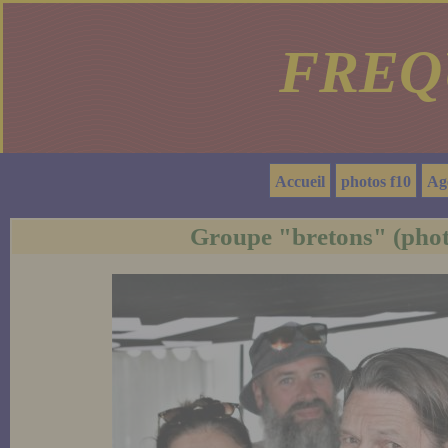
FREQ
Accueil
photos f10
Ag
Groupe "bretons" (phot